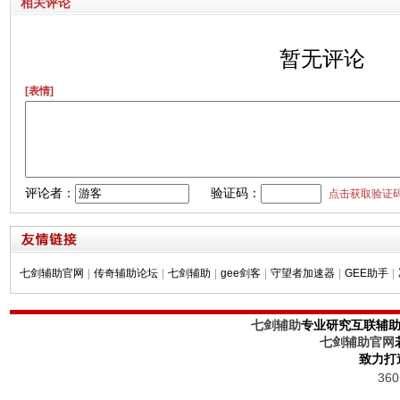
相关评论
暂无评论
[表情]
评论者：
验证码：
点击获取验证
七剑辅助官网
|
传奇辅助论坛
|
七剑辅助
|
gee剑客
|
守望者加速器
|
GEE助手
|
七剑辅助
专业研究互联辅
七剑辅助官网
致力打
36