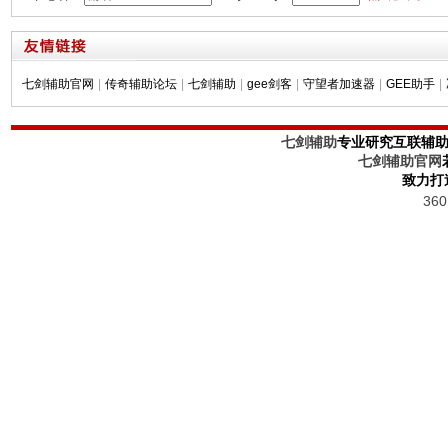
七剑辅助官网
|
传奇辅助论坛
|
七剑辅助
|
gee剑客
|
守望者加速器
|
GEE助手
|
七剑辅助
专业研究互联辅
七剑辅助官网
致力打
36