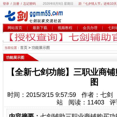
登录
/
注册
/
忘记密码
2026年8月9日 星期日
距『七夕情人节』还有10天
网站首页
最新下载
视频教程
会员办理
七剑
首页
>
功能展示图
当前位置：
功能展示图
【全新七剑功能】三职业商铺
图
时间：2015/3/15 9:57:59 作者
站 阅读：
11403
评
内容摘要：
七剑辅助三职业商铺购买功