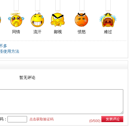
同情
流汗
鄙视
愤怒
难过
不多
机怪使用方法
暂无评论
码：
点击获取验证码
(
0
/500)