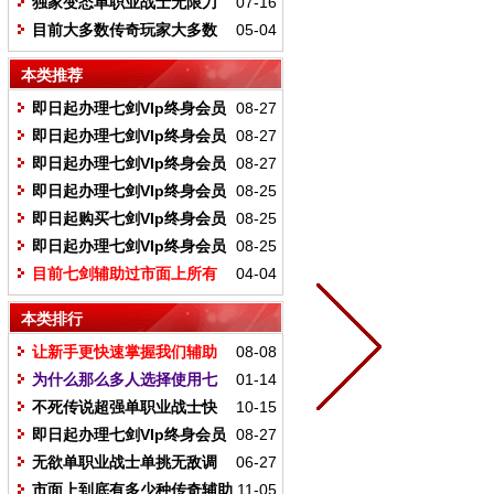
独家变态单职业战士无限刀
07-16
暗杀调法图文教程
目前大多数传奇玩家大多数
05-04
选择多地图挂机模式
本类推荐
即日起办理七剑VIp终身会员
08-27
送Ip网络加速器
即日起办理七剑VIp终身会员
08-27
送喝药插件
即日起办理七剑VIp终身会员
08-27
送出刀插件
即日起办理七剑VIp终身会员
08-25
送守望者加速器月卡1涨
即日起购买七剑VIp终身会员
08-25
内部加速脚本
即日起办理七剑VIp终身会员
08-25
送贵宾群
目前七剑辅助过市面上所有
04-04
验证码（图）
本类排行
让新手更快速掌握我们辅助
08-08
一些常用基本功能
为什么那么多人选择使用七
01-14
剑作为首选辅助
不死传说超强单职业战士快
10-15
速出刀调法
即日起办理七剑VIp终身会员
08-27
送Ip网络加速器
无欲单职业战士单挑无敌调
06-27
法图文教程
市面上到底有多少种传奇辅助
11-05