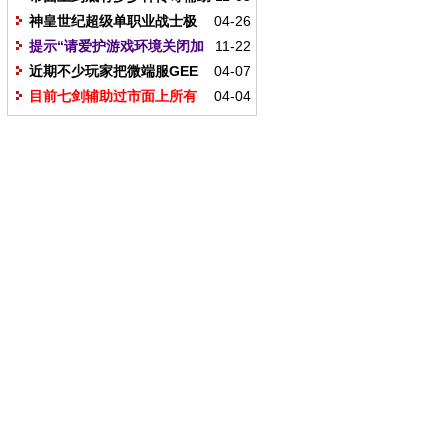
可以过GK登录器检测
神皇世纪超级单职业战士极
04-26
限出刀调法图文示例
提示“请爱护游戏环境关闭加
11-22
速”如何解决？
近期不少玩家把微端服GEE
04-07
登录器识别成GOM登录器
目前七剑辅助过市面上所有
04-04
验证码（图）