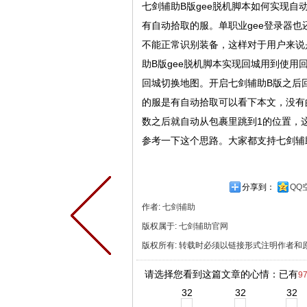
七剑辅助B版gee脱机脚本如何实现
有自动拾取的服。单职业gee登录器
不能正常识别装备，这样对于用户来说
助B版gee脱机脚本实现回城用到使
回城切换地图。开启七剑辅助B版之后
的服是有自动拾取可以看下本文，没有
数之后就自动从包裹里跳到1的位置，
参考一下这个思路。大家都支持七剑辅
分享到：
QQ
作者:
七剑辅助
版权属于:
七剑辅助官网
版权所有
:
转载时必须以链接形式注明作者和
请选择您看到这篇文章的心情：已有
9
32
32
32