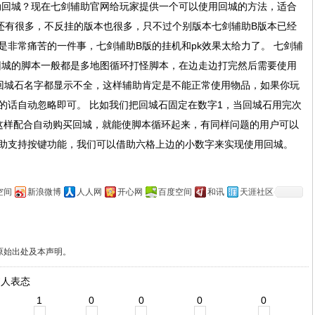
自动回城？现在七剑辅助官网给玩家提供一个可以使用回城的方法，适合
也还有很多，不反挂的版本也很多，只不过个别版本七剑辅助B版本已经
是非常痛苦的一件事，七剑辅助B版的挂机和pk效果太给力了。 七剑辅
用回城的脚本一般都是多地图循环打怪脚本，在边走边打完然后需要使用
回城石名字都显示不全，这样辅助肯定是不能正常使用物品，如果你玩
的话自动忽略即可。 比如我们把回城石固定在数字1，当回城石用完次
这样配合自动购买回城，就能使脚本循环起来，有同样问题的用户可以
助支持按键功能，我们可以借助六格上边的小数字来实现使用回城。
空间
新浪微博
人人网
开心网
百度空间
和讯
天涯社区
原始出处及本声明。
人表态
7
1
0
0
0
0