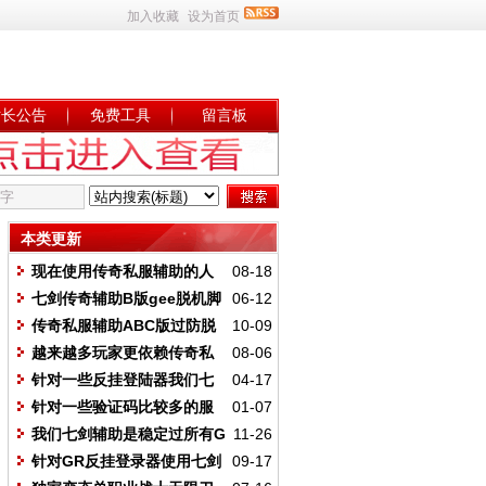
加入收藏
设为首页
站长公告
免费工具
留言板
本类更新
现在使用传奇私服辅助的人
08-18
多不多
七剑传奇辅助B版gee脱机脚
06-12
本如何实现自动回城
传奇私服辅助ABC版过防脱
10-09
机怪使用方法
越来越多玩家更依赖传奇私
08-06
服辅助挂机加速功能
针对一些反挂登陆器我们七
04-17
剑传奇辅助将针对更新
针对一些验证码比较多的服
01-07
需要收集更新
我们七剑辅助是稳定过所有G
11-26
盾反挂登录器检测的
针对GR反挂登录器使用七剑
09-17
什么模式可以过检测