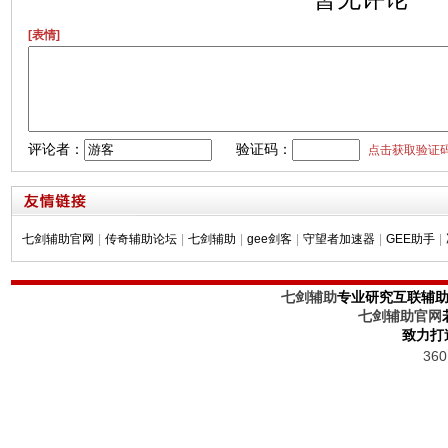
[表情]
评论者：
验证码：
点击获取验证
七剑辅助官网
|
传奇辅助论坛
|
七剑辅助
|
gee剑客
|
守望者加速器
|
GEE助手
|
七剑辅助
专业研究互联辅
七剑辅助官网
致力打
36