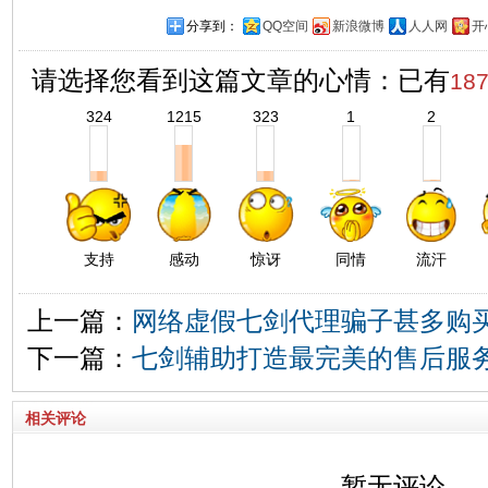
分享到：
QQ空间
新浪微博
人人网
开
请选择您看到这篇文章的心情：已有
18
324
1215
323
1
2
支持
感动
惊讶
同情
流汗
上一篇：
网络虚假七剑代理骗子甚多购
下一篇：
七剑辅助打造最完美的售后服
相关评论
暂无评论