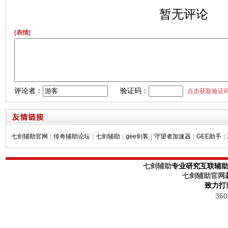
暂无评论
[表情]
评论者：
验证码：
点击获取验证
七剑辅助官网
|
传奇辅助论坛
|
七剑辅助
|
gee剑客
|
守望者加速器
|
GEE助手
|
七剑辅助
专业研究互联辅
七剑辅助官网
致力打
36