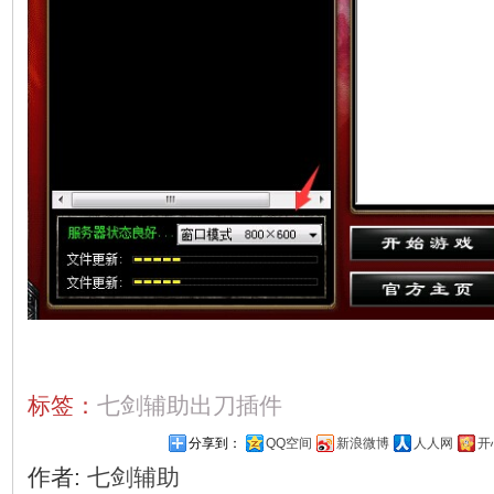
标签：
七剑辅助出刀插件
分享到：
QQ空间
新浪微博
人人网
开
作者:
七剑辅助