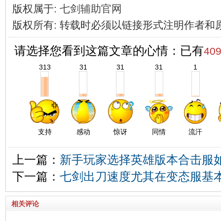
版权属于:
七剑辅助官网
版权所有
:
转载时必须以链接形式注明作者和
请选择您看到这篇文章的心情：已有
40
313
31
31
31
1
支持
感动
惊讶
同情
流汗
上一篇：
新手玩家选择英雄版本合击服
下一篇：
七剑出刀速度尤其在变态服基
相关评论