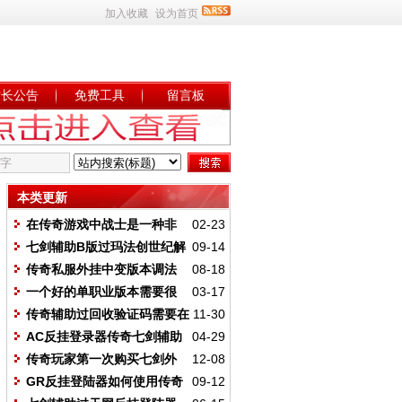
加入收藏
设为首页
站长公告
免费工具
留言板
本类更新
在传奇游戏中战士是一种非
02-23
常强大的职业
七剑辅助B版过玛法创世纪解
09-14
除地图验证
传奇私服外挂中变版本调法
08-18
（基础设置）
一个好的单职业版本需要很
03-17
多玩家测试反馈
传奇辅助过回收验证码需要在
11-30
文件夹里查看
AC反挂登录器传奇七剑辅助
04-29
支持吗？
传奇玩家第一次购买七剑外
12-08
挂如何正确使用
GR反挂登陆器如何使用传奇
09-12
私服辅助执行挂机脚本