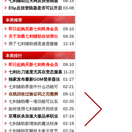
七剑辅助过天网反挂登陆器
06-15
挂机还是比较简单的
ESp反挂登陆器是否可以开启
03-08
加速功能
本类推荐
即日起购买新七剑终身会员
09-10
再送扫号脚本
关于加载七剑辅助自动弹出
04-26
游戏解决方法
用了七剑辅助感觉速度嗷嗷
12-19
的-七剑菜鸟小三
本类排行
即日起购买新七剑终身会员
09-10
再送扫号脚本
七剑出刀速度尤其在变态服基
11-23
本上单挑处于无敌状态
独家发布最新GOM登录器法
01-27
道挂机打元宝功能展示图
七剑辅助界面中什么功能可
02-21
以预防暗杀
在线回收过验证码之完整脚
09-13
本编写
七剑辅助哪一项功能可以实
02-20
现暗杀的效果
如何使用七剑辅助开四倍攻
02-25
击
至尊妖杀加速大极品单职业
07-24
战士出刀不卡调法图文示例
七剑辅助新增加的魔法转身
02-19
功能有什么效果
七剑辅助官网祝大家元宵节
02-24