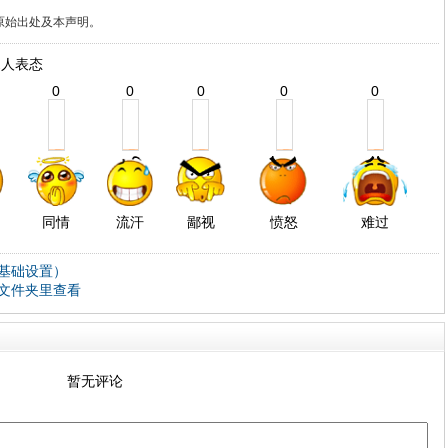
原始出处及本声明。
人表态
2
0
0
0
0
0
同情
流汗
鄙视
愤怒
难过
基础设置）
文件夹里查看
暂无评论