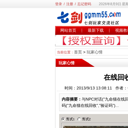
登录
/
注册
/
忘记密码
2026年8月9日 星
网站首页
最新下载
视频教
首页
>
玩家心情
当前位置：
玩家心情
在线回
时间：2013/9/13 13:08:11 作
内容摘要：
与NPC对话("九命猫在线回收
码("九命猫在线回收","验证码")...