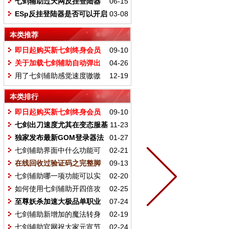
七剑辅助过天网反挂登陆器
06-15
挂机还是比较简单的
ESp反挂登陆器是否可以开启
03-08
加速功能
本类推荐
即日起购买新七剑终身会员
09-10
再送扫号脚本
关于加载七剑辅助自动弹出
04-26
游戏解决方法
用了七剑辅助感觉速度嗷嗷
12-19
的-七剑菜鸟小三
本类排行
即日起购买新七剑终身会员
09-10
再送扫号脚本
七剑出刀速度尤其在变态服基
11-23
本上单挑处于无敌状态
独家发布最新GOM登录器法
01-27
道挂机打元宝功能展示图
七剑辅助界面中什么功能可
02-21
以预防暗杀
在线回收过验证码之完整脚
09-13
本编写
七剑辅助哪一项功能可以实
02-20
现暗杀的效果
如何使用七剑辅助开四倍攻
02-25
击
至尊妖杀加速大极品单职业
07-24
战士出刀不卡调法图文示例
七剑辅助新增加的魔法转身
02-19
功能有什么效果
七剑辅助官网祝大家元宵节
02-24