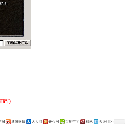
证码")
空间
新浪微博
人人网
开心网
百度空间
和讯
天涯社区