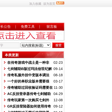
加入收藏
设为首页
站长公告
免费工具
留言板
本类更新
在传奇游戏中战士是一种非
02-23
常强大的职业
七剑辅助B版过玛法创世纪解
09-14
除地图验证
传奇私服外挂中变版本调法
08-18
（基础设置）
一个好的单职业版本需要很
03-17
多玩家测试反馈
传奇辅助过回收验证码需要在
11-30
文件夹里查看
AC反挂登录器传奇七剑辅助
04-29
支持吗？
传奇玩家第一次购买七剑外
12-08
挂如何正确使用
GR反挂登陆器如何使用传奇
09-12
私服辅助执行挂机脚本