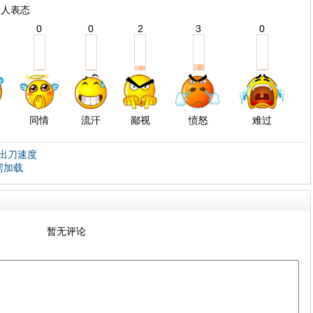
人表态
1
0
0
2
3
0
同情
流汗
鄙视
愤怒
难过
出刀速度
需加载
暂无评论