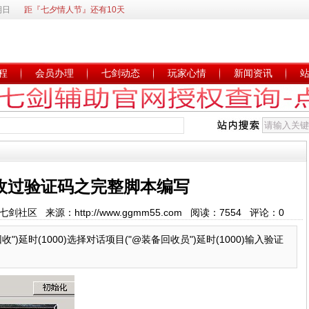
期日
距『七夕情人节』还有10天
程
会员办理
七剑动态
玩家心情
新闻资讯
收过验证码之完整脚本编写
者：七剑社区 来源：http://www.ggmm55.com 阅读：
7554
评论：
0
")延时(1000)选择对话项目("@装备回收员")延时(1000)输入验证